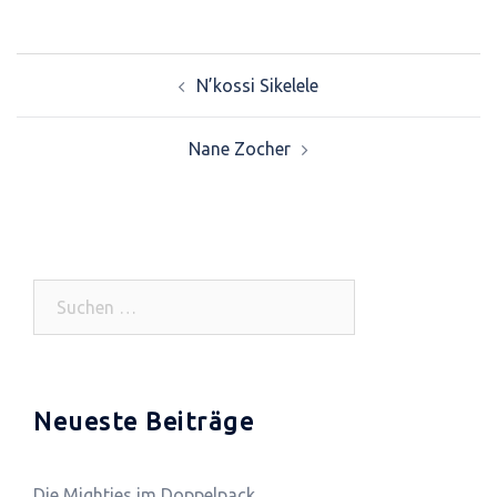
N’kossi Sikelele
Beitrags-
Nane Zocher
Navigation
Suchen
nach:
Neueste Beiträge
Die Mighties im Doppelpack