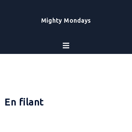
Zum
Inhalt
springen
Mighty Mondays
Toggle
menu
En filant