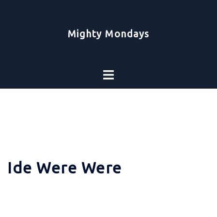
Zum
Inhalt
springen
Mighty Mondays
Toggle
menu
Ide Were Were